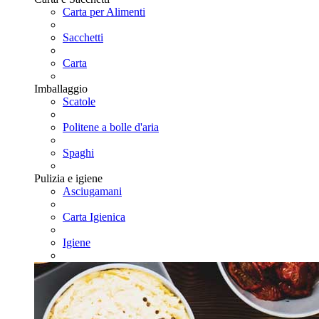
Carta per Alimenti
Sacchetti
Carta
Imballaggio
Scatole
Politene a bolle d'aria
Spaghi
Pulizia e igiene
Asciugamani
Carta Igienica
Igiene