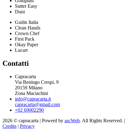
Goldplast
Sutter Easy
Duni
Guilin Italia
Clean Hands
Crown Chef
First Pack
Okay Paper
Lucart
Contatti
Capracarta
Via Beningo Crespi, 9
20159 Milano
Zona Maciachini
info@capracarta.it
capracarta@gmail.com
+02 69002290
2026 © capracarta | Powerd by
ascWeb
. All Rights Reserved. |
Credits
|
Privacy