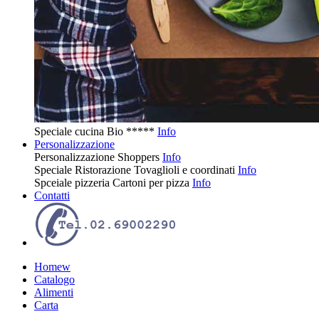
Speciale cucina
Bio
*****
Info
Personalizzazione
Personalizzazione
Shoppers
Info
Speciale Ristorazione
Tovaglioli e coordinati
Info
Spceiale pizzeria
Cartoni per pizza
Info
Contatti
Homew
Catalogo
Alimenti
Carta