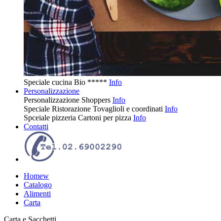
Speciale cucina
Bio
*****
Info
Personalizzazione
Personalizzazione
Shoppers
Info
Speciale Ristorazione
Tovaglioli e coordinati
Info
Spceiale pizzeria
Cartoni per pizza
Info
Contatti
Homew
Catalogo
Alimenti
Carta
Carta e Sacchetti