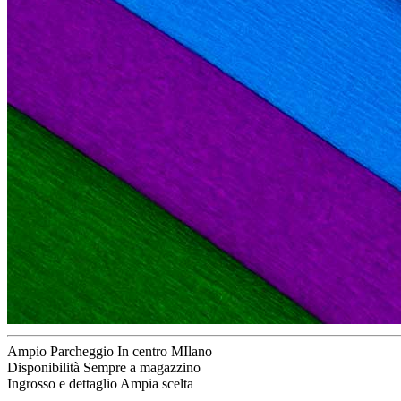
Ampio Parcheggio
In centro MIlano
Disponibilità
Sempre a magazzino
Ingrosso e dettaglio
Ampia scelta