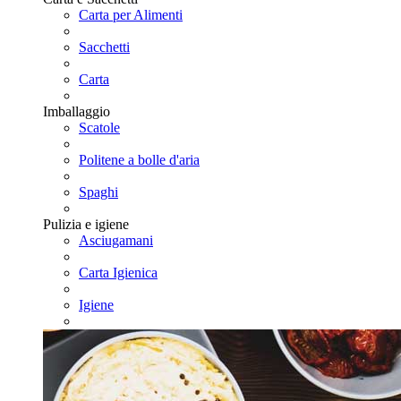
Carta per Alimenti
Sacchetti
Carta
Imballaggio
Scatole
Politene a bolle d'aria
Spaghi
Pulizia e igiene
Asciugamani
Carta Igienica
Igiene