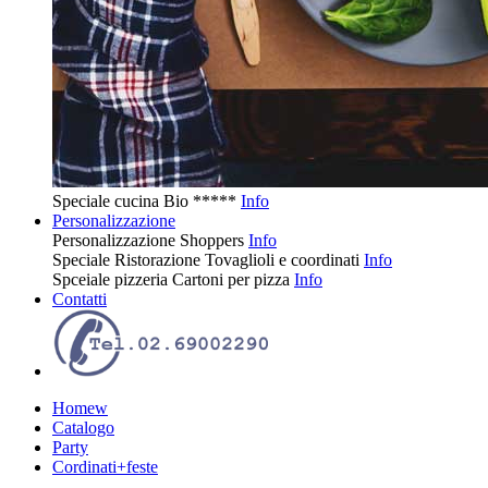
Speciale cucina
Bio
*****
Info
Personalizzazione
Personalizzazione
Shoppers
Info
Speciale Ristorazione
Tovaglioli e coordinati
Info
Spceiale pizzeria
Cartoni per pizza
Info
Contatti
Homew
Catalogo
Party
Cordinati+feste