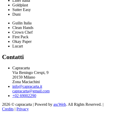
Liner Italia
Goldplast
Sutter Easy
Duni
Guilin Italia
Clean Hands
Crown Chef
First Pack
Okay Paper
Lucart
Contatti
Capracarta
Via Beningo Crespi, 9
20159 Milano
Zona Maciachini
info@capracarta.it
capracarta@gmail.com
+02 69002290
2026 © capracarta | Powerd by
ascWeb
. All Rights Reserved. |
Credits
|
Privacy