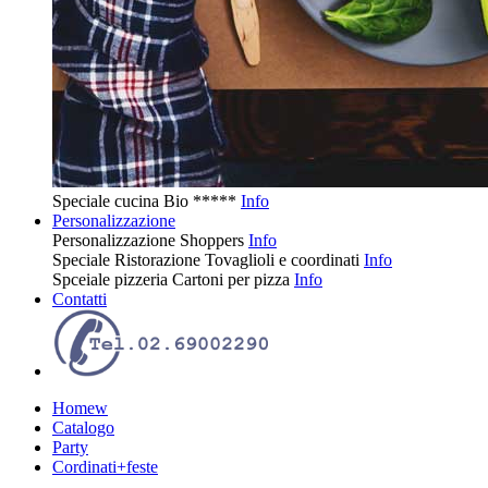
Speciale cucina
Bio
*****
Info
Personalizzazione
Personalizzazione
Shoppers
Info
Speciale Ristorazione
Tovaglioli e coordinati
Info
Spceiale pizzeria
Cartoni per pizza
Info
Contatti
Homew
Catalogo
Party
Cordinati+feste