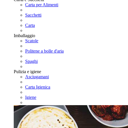
Carta per Alimenti
Sacchetti
Carta
Imballaggio
Scatole
Politene a bolle d'aria
Spaghi
Pulizia e igiene
Asciugamani
Carta Igienica
Igiene