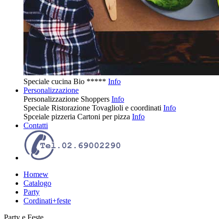
Speciale cucina
Bio
*****
Info
Personalizzazione
Personalizzazione
Shoppers
Info
Speciale Ristorazione
Tovaglioli e coordinati
Info
Spceiale pizzeria
Cartoni per pizza
Info
Contatti
Homew
Catalogo
Party
Cordinati+feste
Party e Feste