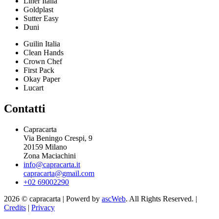
Liner Italia
Goldplast
Sutter Easy
Duni
Guilin Italia
Clean Hands
Crown Chef
First Pack
Okay Paper
Lucart
Contatti
Capracarta
Via Beningo Crespi, 9
20159 Milano
Zona Maciachini
info@capracarta.it
capracarta@gmail.com
+02 69002290
2026 © capracarta | Powerd by
ascWeb
. All Rights Reserved. |
Credits
|
Privacy