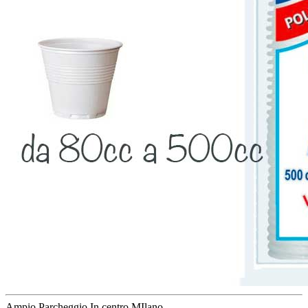
Ampio Parcheggio
In centro MIlano