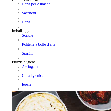
Carta per Alimenti
Sacchetti
Carta
Imballaggio
Scatole
Politene a bolle d'aria
Spaghi
Pulizia e igiene
Asciugamani
Carta Igienica
Igiene