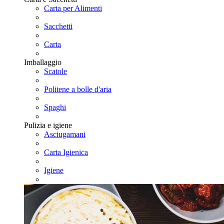
Carta per Alimenti
Sacchetti
Carta
Imballaggio
Scatole
Politene a bolle d'aria
Spaghi
Pulizia e igiene
Asciugamani
Carta Igienica
Igiene