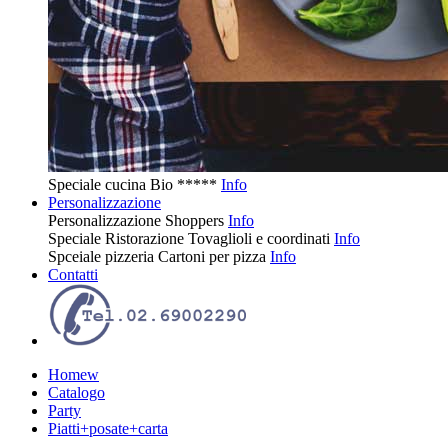
Speciale cucina
Bio
*****
Info
Personalizzazione
Personalizzazione
Shoppers
Info
Speciale Ristorazione
Tovaglioli e coordinati
Info
Spceiale pizzeria
Cartoni per pizza
Info
Contatti
Homew
Catalogo
Party
Piatti+posate+carta