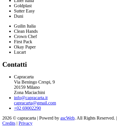
Liner Italia
Goldplast
Sutter Easy
Duni
Guilin Italia
Clean Hands
Crown Chef
First Pack
Okay Paper
Lucart
Contatti
Capracarta
Via Beningo Crespi, 9
20159 Milano
Zona Maciachini
info@capracarta.it
capracarta@gmail.com
+02 69002290
2026 © capracarta | Powerd by
ascWeb
. All Rights Reserved. |
Credits
|
Privacy