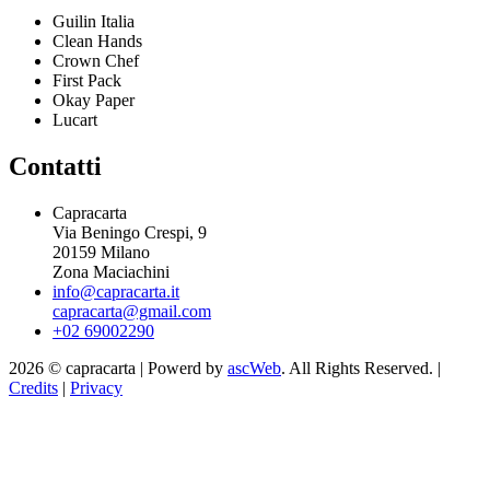
Guilin Italia
Clean Hands
Crown Chef
First Pack
Okay Paper
Lucart
Contatti
Capracarta
Via Beningo Crespi, 9
20159 Milano
Zona Maciachini
info@capracarta.it
capracarta@gmail.com
+02 69002290
2026 © capracarta | Powerd by
ascWeb
. All Rights Reserved. |
Credits
|
Privacy