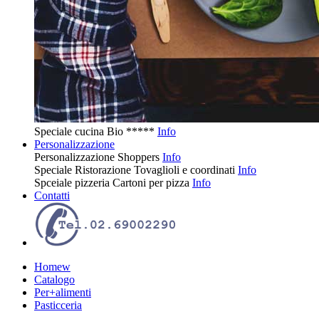
Speciale cucina
Bio
*****
Info
Personalizzazione
Personalizzazione
Shoppers
Info
Speciale Ristorazione
Tovaglioli e coordinati
Info
Spceiale pizzeria
Cartoni per pizza
Info
Contatti
Homew
Catalogo
Per+alimenti
Pasticceria