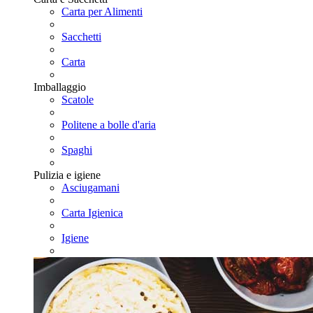
Carta per Alimenti
Sacchetti
Carta
Imballaggio
Scatole
Politene a bolle d'aria
Spaghi
Pulizia e igiene
Asciugamani
Carta Igienica
Igiene