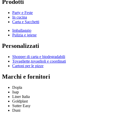
Prodotti
Party e Feste
In cucina
Carta e Sacchetti
Imballaggio
Pulizia e igiene
Personalizzati
Shopper di carta e biodegradabili
Tovagliette,tovaglioli e coordinati
Cartoni per le pizze
Marchi e fornitori
Dopla
Isap
Liner Italia
Goldplast
Sutter Easy
Duni