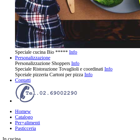
Speciale cucina
Bio
*****
Info
Personalizzazione
Personalizzazione
Shoppers
Info
Speciale Ristorazione
Tovaglioli e coordinati
Info
Spceiale pizzeria
Cartoni per pizza
Info
Contatti
Homew
Catalogo
Per+alimenti
Pasticceria
In cucina