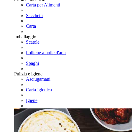
Carta per Alimenti
Sacchetti
Carta
Imballaggio
Scatole
Politene a bolle d'aria
Spaghi
Pulizia e igiene
Asciugamani
Carta Igienica
Igiene