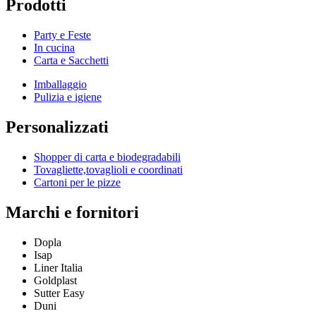
Prodotti
Party e Feste
In cucina
Carta e Sacchetti
Imballaggio
Pulizia e igiene
Personalizzati
Shopper di carta e biodegradabili
Tovagliette,tovaglioli e coordinati
Cartoni per le pizze
Marchi e fornitori
Dopla
Isap
Liner Italia
Goldplast
Sutter Easy
Duni