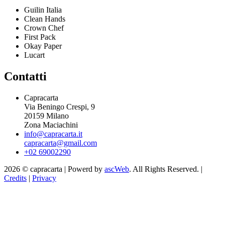
Guilin Italia
Clean Hands
Crown Chef
First Pack
Okay Paper
Lucart
Contatti
Capracarta
Via Beningo Crespi, 9
20159 Milano
Zona Maciachini
info@capracarta.it
capracarta@gmail.com
+02 69002290
2026 © capracarta | Powerd by
ascWeb
. All Rights Reserved. |
Credits
|
Privacy