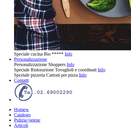
Speciale cucina
Bio
*****
Info
Personalizzazione
Personalizzazione
Shoppers
Info
Speciale Ristorazione
Tovaglioli e coordinati
Info
Spceiale pizzeria
Cartoni per pizza
Info
Contatti
Homew
Catalogo
Pulizia+igiene
Articoli