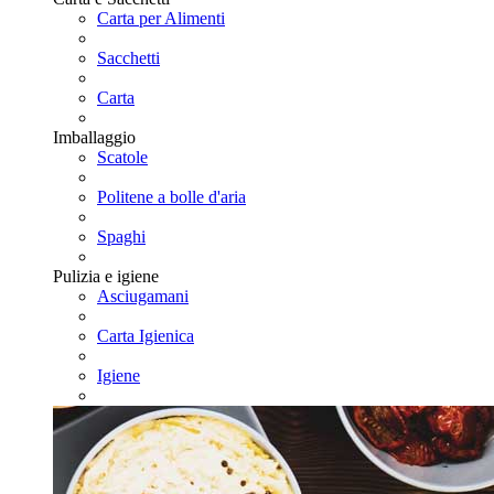
Carta per Alimenti
Sacchetti
Carta
Imballaggio
Scatole
Politene a bolle d'aria
Spaghi
Pulizia e igiene
Asciugamani
Carta Igienica
Igiene