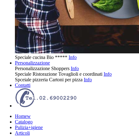
Speciale cucina
Bio
*****
Info
Personalizzazione
Personalizzazione
Shoppers
Info
Speciale Ristorazione
Tovaglioli e coordinati
Info
Spceiale pizzeria
Cartoni per pizza
Info
Contatti
Homew
Catalogo
Pulizia+igiene
Articoli