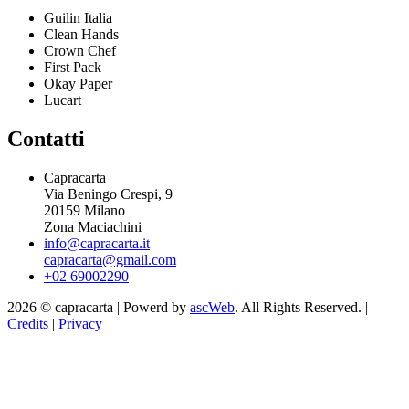
Guilin Italia
Clean Hands
Crown Chef
First Pack
Okay Paper
Lucart
Contatti
Capracarta
Via Beningo Crespi, 9
20159 Milano
Zona Maciachini
info@capracarta.it
capracarta@gmail.com
+02 69002290
2026 © capracarta | Powerd by
ascWeb
. All Rights Reserved. |
Credits
|
Privacy