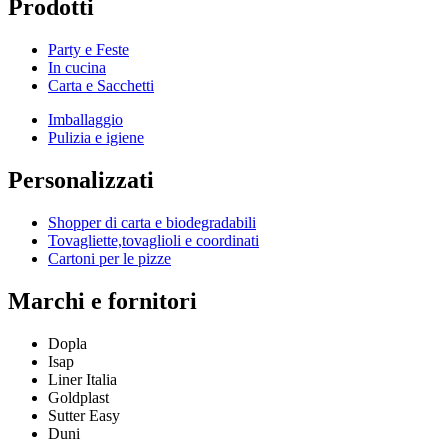
Prodotti
Party e Feste
In cucina
Carta e Sacchetti
Imballaggio
Pulizia e igiene
Personalizzati
Shopper di carta e biodegradabili
Tovagliette,tovaglioli e coordinati
Cartoni per le pizze
Marchi e fornitori
Dopla
Isap
Liner Italia
Goldplast
Sutter Easy
Duni