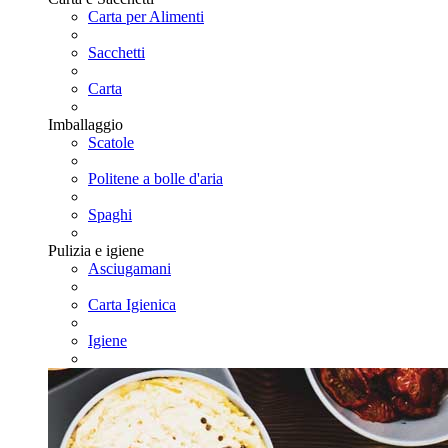
Carta per Alimenti
Sacchetti
Carta
Imballaggio
Scatole
Politene a bolle d'aria
Spaghi
Pulizia e igiene
Asciugamani
Carta Igienica
Igiene