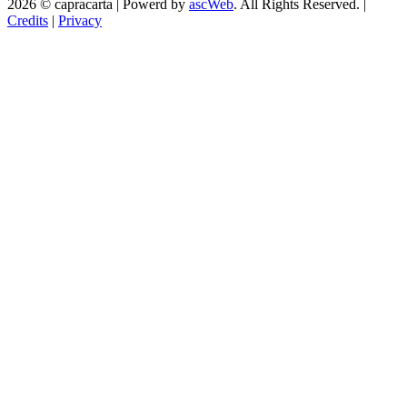
2026 © capracarta | Powerd by
ascWeb
. All Rights Reserved. |
Credits
|
Privacy